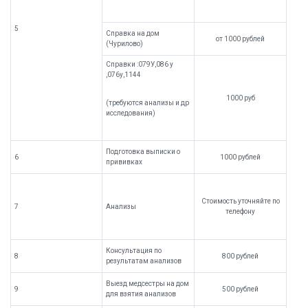
5
Справка на дом
от 1000 рублей
(Чурилово)
Справки :079У,086 у
,076у,1144
1000 руб
(требуются анализы и др
исследования)
Подготовка выписки о
6
1000 рублей
прививках
Стоимость уточняйте по
7
Анализы
телефону
Консультация по
8
800 рублей
результатам анализов
Выезд медсестры на дом
9
500 рублей
для взятия анализов