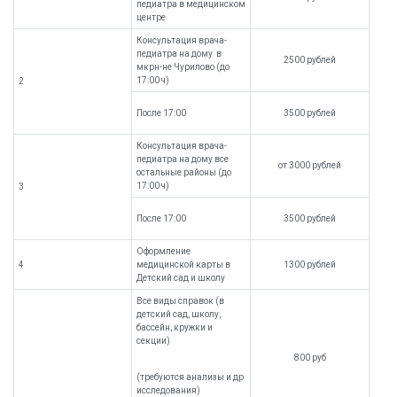
педиатра в медицинском
центре
Консультация врача-
педиатра на дому в
2500 рублей
мкрн-не Чурилово (до
17:00 ч)
2
После 17:00
3500 рублей
Консультация врача-
педиатра на дому все
от 3000 рублей
остальные районы (до
17:00 ч)
3
После 17:00
3500 рублей
Оформление
4
медицинской карты в
1300 рублей
Детский сад и школу
Все виды справок (в
детский сад, школу,
бассейн, кружки и
секции)
800 руб
(требуются анализы и др
исследования)