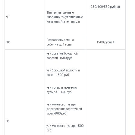
250/400/550 рублей
Внутримышечные
9
инъекции/внутривенные
инъекции/капельницы
Составление меню
10
1500 рублей
ребенка до 1 года
узи органов брюшной
полости -1500 руб
узи брюшной полости и
почек -1800 руб
узи почек и мочевого
пузыря -1150 руб
узи мочевого пузыря
,определение остаточной
мочи -800 руб
11
узи мочевого пузыря -500
руб