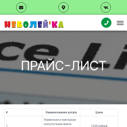
Н
Е
Б
О
Л
Е
Й
'
К
А
ПРАЙС-ЛИСТ
#
Наименование услуги
Цена
Первичная и повторная
консультация врача
1
1300 рублей