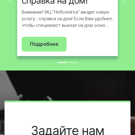
справка на дом!
Назад
Впе
Внимание! МЦ "Неболей'ка" вводит новую
услугу - справка на дом! Если Вам удобнее,
чтобы специалист выехал на дом осмо...
Подробнее
Задайте нам