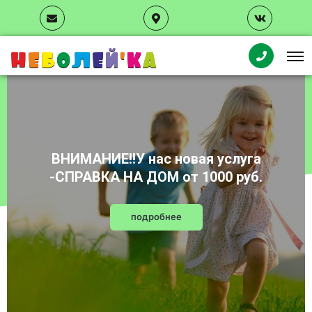
Н
Е
Б
О
Л
Е
Й
'
К
А
ВНИМАНИЕ!!У нас новая услуга
-СПРАВКА НА ДОМ от 1000 руб.
подробнее